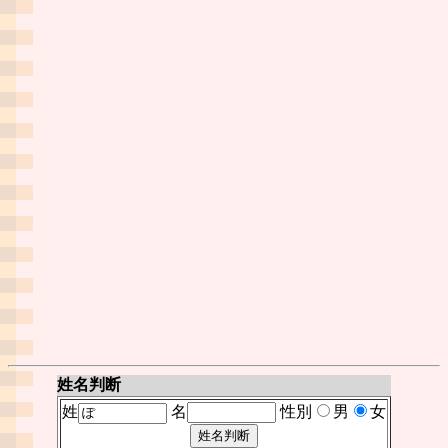
姓名判断
姓
名
性別
男
女