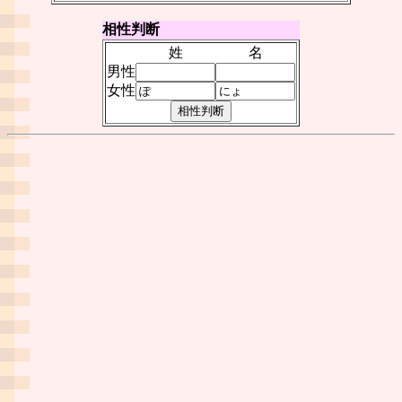
相性判断
姓
名
男性
女性