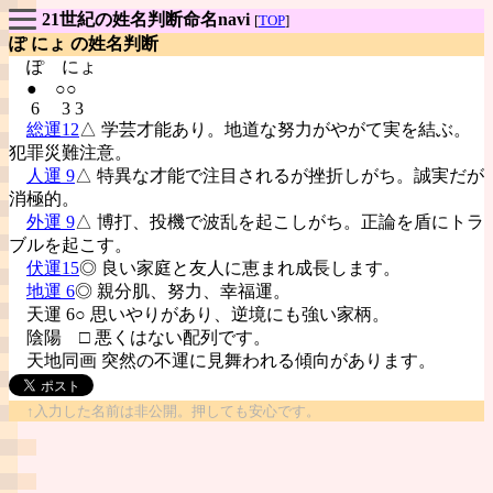
21世紀の姓名判断命名navi
[
TOP
]
ぽ にょ の姓名判断
ぽ
にょ
● ○○
6 3 3
総運12
△ 学芸才能あり。地道な努力がやがて実を結ぶ。
犯罪災難注意。
人運 9
△ 特異な才能で注目されるが挫折しがち。誠実だが
消極的。
外運 9
△ 博打、投機で波乱を起こしがち。正論を盾にトラ
ブルを起こす。
伏運15
◎ 良い家庭と友人に恵まれ成長します。
地運 6
◎ 親分肌、努力、幸福運。
天運 6○ 思いやりがあり、逆境にも強い家柄。
陰陽
□ 悪くはない配列です。
天地同画 突然の不運に見舞われる傾向があります。
↑入力した名前は非公開。押しても安心です。