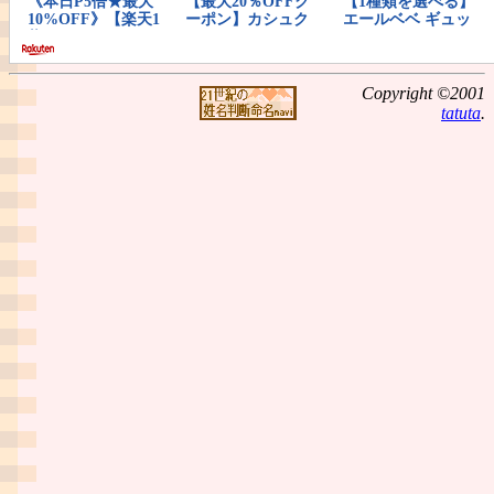
Copyright ©2001
tatuta
.