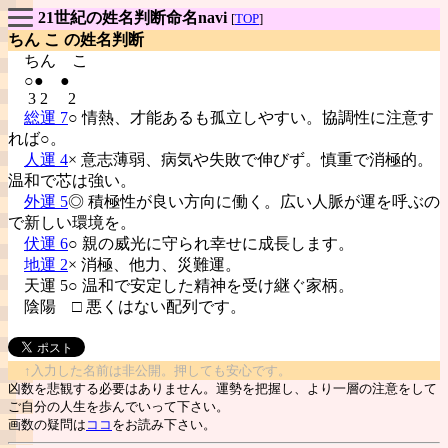
21世紀の姓名判断命名navi
[
TOP
]
ちん こ の姓名判断
ちん
こ
○● ●
3 2 2
総運 7
○ 情熱、才能あるも孤立しやすい。協調性に注意す
れば○。
人運 4
× 意志薄弱、病気や失敗で伸びず。慎重で消極的。
温和で芯は強い。
外運 5
◎ 積極性が良い方向に働く。広い人脈が運を呼ぶの
で新しい環境を。
伏運 6
○ 親の威光に守られ幸せに成長します。
地運 2
× 消極、他力、災難運。
天運 5○ 温和で安定した精神を受け継ぐ家柄。
陰陽
□ 悪くはない配列です。
↑入力した名前は非公開。押しても安心です。
凶数を悲観する必要はありません。運勢を把握し、より一層の注意をして
ご自分の人生を歩んでいって下さい。
画数の疑問は
ココ
をお読み下さい。