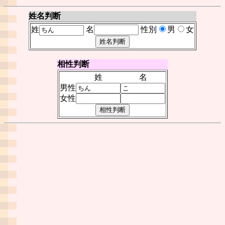
姓名判断
姓
名
性別
男
女
相性判断
姓
名
男性
女性