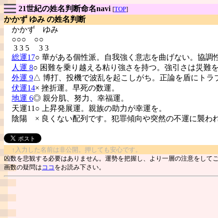
21世紀の姓名判断命名navi
[
TOP
]
かかず ゆみ の姓名判断
かかず
ゆみ
○○○ ○○
3 3 5 3 3
総運17
○ 華がある個性派。自我強く意志を曲げない。協調
人運 8
○ 困難を乗り越える粘り強さを持つ。強引さは災難
外運 9
△ 博打、投機で波乱を起こしがち。正論を盾にトラ
伏運14
× 挫折運。早死の数運。
地運 6
◎ 親分肌、努力、幸福運。
天運11○ 上昇発展運。親族の助力が幸運を。
陰陽
× 良くない配列です。犯罪傾向や突然の不運に襲わ
↑入力した名前は非公開。押しても安心です。
凶数を悲観する必要はありません。運勢を把握し、より一層の注意をして
画数の疑問は
ココ
をお読み下さい。