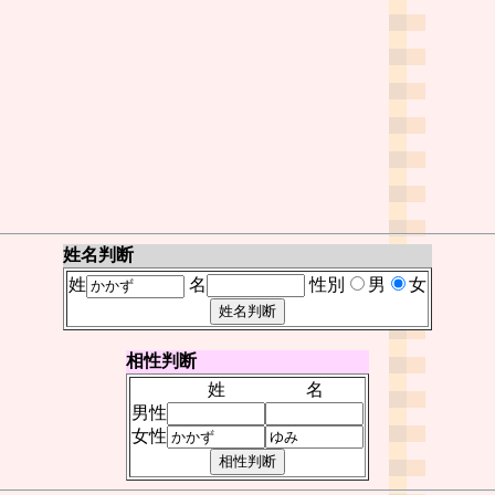
姓名判断
姓
名
性別
男
女
相性判断
姓
名
男性
女性