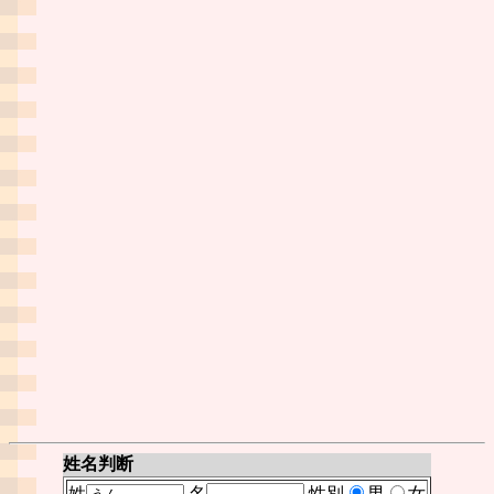
姓名判断
姓
名
性別
男
女