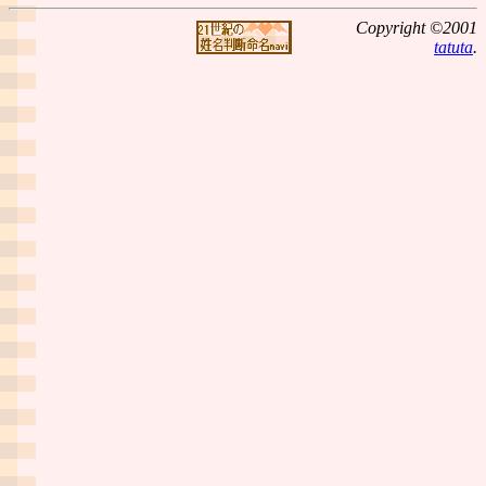
Copyright ©2001
tatuta
.