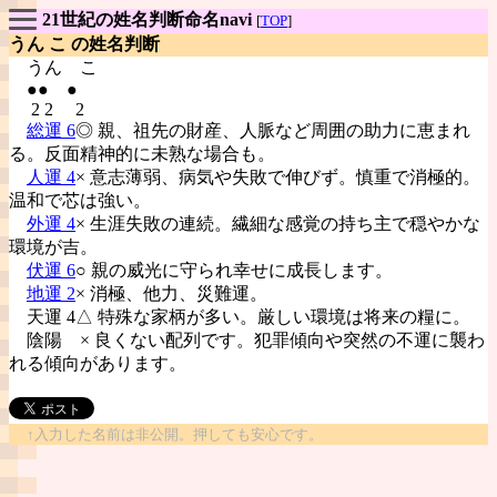
21世紀の姓名判断命名navi
[
TOP
]
うん こ の姓名判断
うん
こ
●● ●
2 2 2
総運 6
◎ 親、祖先の財産、人脈など周囲の助力に恵まれ
る。反面精神的に未熟な場合も。
人運 4
× 意志薄弱、病気や失敗で伸びず。慎重で消極的。
温和で芯は強い。
外運 4
× 生涯失敗の連続。繊細な感覚の持ち主で穏やかな
環境が吉。
伏運 6
○ 親の威光に守られ幸せに成長します。
地運 2
× 消極、他力、災難運。
天運 4△ 特殊な家柄が多い。厳しい環境は将来の糧に。
陰陽
× 良くない配列です。犯罪傾向や突然の不運に襲わ
れる傾向があります。
↑入力した名前は非公開。押しても安心です。