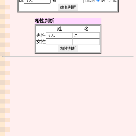
相性判断
姓
名
男性
女性